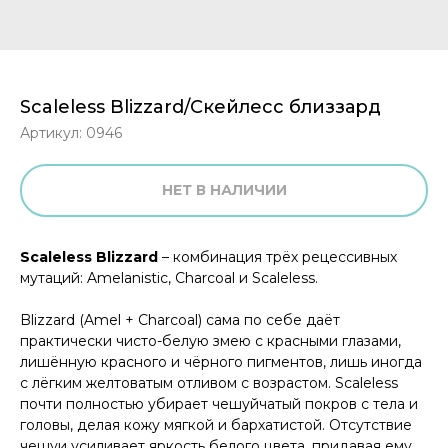
Scaleless Blizzard/Скейлесс близзард
Артикул:
0946
НЕТ В НАЛИЧИИ
Scaleless Blizzard
– комбинация трёх рецессивных
мутаций: Amelanistic, Charcoal и Scaleless.
Blizzard (Amel + Charcoal) сама по себе даёт
практически чисто-белую змею с красными глазами,
лишённую красного и чёрного пигментов, лишь иногда
с лёгким желтоватым отливом с возрастом. Scaleless
почти полностью убирает чешуйчатый покров с тела и
головы, делая кожу мягкой и бархатистой. Отсутствие
чешуи усиливает яркость белого цвета, придавая ему