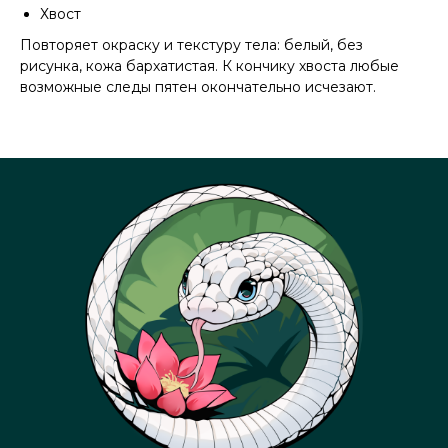
Хвост
Повторяет окраску и текстуру тела: белый, без
рисунка, кожа бархатистая. К кончику хвоста любые
возможные следы пятен окончательно исчезают.