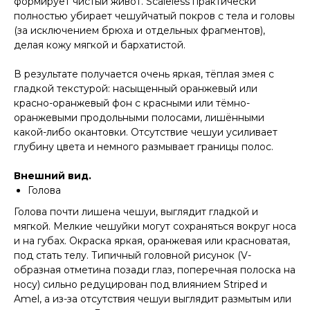
формирует чистый живот. Scaleless практически
полностью убирает чешуйчатый покров с тела и головы
(за исключением брюха и отдельных фрагментов),
делая кожу мягкой и бархатистой.
В результате получается очень яркая, тёплая змея с
гладкой текстурой: насыщенный оранжевый или
красно-оранжевый фон с красными или тёмно-
оранжевыми продольными полосами, лишёнными
какой-либо окантовки. Отсутствие чешуи усиливает
глубину цвета и немного размывает границы полос.
Внешний вид.
Голова
Голова почти лишена чешуи, выглядит гладкой и
мягкой. Мелкие чешуйки могут сохраняться вокруг носа
и на губах. Окраска яркая, оранжевая или красноватая,
под стать телу. Типичный головной рисунок (V-
образная отметина позади глаз, поперечная полоска на
носу) сильно редуцирован под влиянием Striped и
Amel, а из-за отсутствия чешуи выглядит размытым или