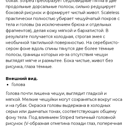
боках. Striped преобразует седловидные пятна в две
продольные дорсальные полосы, сильно редуцирует
боковой рисунок и формирует чистый живот. Scaleless
практически полностью убирает чешуйчатый покров с
тела и головы (за исключением брюха и отдельных
фрагментов), делая кожу мягкой и бархатистой. В
результате получается холодная, строгая змея с
необычной тактильной поверхностью. На серебристо-
сером фоне вдоль спины тянутся две более тёмные
полосы, границы которых из-за отсутствия чешуи
выглядят мягче и размытее. Бока чистые, живот без
рисунка, глаза тёмные.
Внешний вид.
Голова
Голова почти лишена чешуи, выглядит гладкой и
мягкой. Мелкие чешуйки могут сохраняться вокруг носа
и на губах. Окраска головы выдержана в холодных
серых или дымчатых тонах, соответствующих общему
фону тела. Под влиянием Striped типичный головной
рисунок (V-образная отметина позади глаз, поперечная