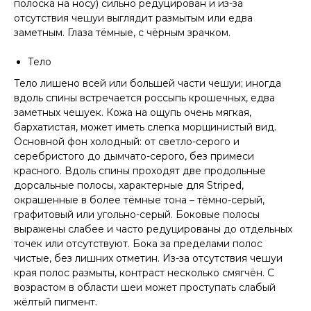
полоска на носу) сильно редуцирован и из-за
отсутствия чешуи выглядит размытым или едва
заметным. Глаза тёмные, с чёрным зрачком.
Тело
Тело лишено всей или большей части чешуи; иногда
вдоль спины встречается россыпь крошечных, едва
заметных чешуек. Кожа на ощупь очень мягкая,
бархатистая, может иметь слегка морщинистый вид.
Основной фон холодный: от светло-серого и
серебристого до дымчато-серого, без примеси
красного. Вдоль спины проходят две продольные
дорсальные полосы, характерные для Striped,
окрашенные в более тёмные тона – тёмно-серый,
графитовый или угольно-серый. Боковые полосы
выражены слабее и часто редуцированы до отдельных
точек или отсутствуют. Бока за пределами полос
чистые, без лишних отметин. Из-за отсутствия чешуи
края полос размыты, контраст несколько смягчён. С
возрастом в области шеи может проступать слабый
жёлтый пигмент.