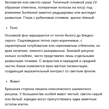
беловатая или светло-серая. Типичный головной узор (V-
образная отметина, поперечная полоска на носу) под
влиянием Sunkissed заметно редуцирован или выглядит
размытым. Глаза с рубиновым отливом, зрачок тёмный.
Тело
Основной фон варьируется от почти белого до бледно-
серого. Седловидные пятна серо-коричневые, с
характерным голубоватым или сиреневатым отблеском, их
края нечёткие, немного разорванные. Боковой рисунок
сильно ослаблен, часто представлен лишь отдельными
размытыми точками. С возрастом в передней и средней
частях боков появляется ярко-жёлтая пигментация,
создающая выразительный контраст со светлым фоном.
Живот
Брюшная сторона лишена классического шахматного
рисунка. У большинства особей живот чистый, светло-серый
или белый, изредка могут присутствовать едва заметные
остатки клеток.