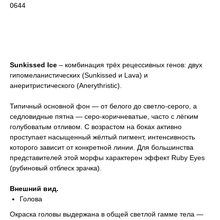
0644
Купить
Sunkissed Ice
– комбинация трёх рецессивных генов: двух
гипомеланистических (Sunkissed и Lava) и
анеритристического (Anerythristic).
Типичный основной фон — от белого до светло-серого, а
седловидные пятна — серо-коричневатые, часто с лёгким
голубоватым отливом. С возрастом на боках активно
проступает насыщенный жёлтый пигмент, интенсивность
которого зависит от конкретной линии. Для большинства
представителей этой морфы характерен эффект Ruby Eyes
(рубиновый отблеск зрачка).
Внешний вид.
Голова
Окраска головы выдержана в общей светлой гамме тела —