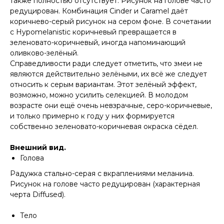
также полностью отсутствует. Рисунок на голове часто
редуцирован. Комбинация Cinder и Caramel даёт
коричнево-серый рисунок на сером фоне. В сочетании
с Hypomelanistic коричневый превращается в
зеленовато-коричневый, иногда напоминающий
оливково-зелёный.
Справедливости ради следует отметить, что змеи не
являются действительно зелёными, их всё же следует
относить к серым вариантам. Этот зелёный эффект,
возможно, можно усилить селекцией. В молодом
возрасте они ещё очень невзрачные, серо-коричневые,
и только примерно к году у них формируется
собственно зеленовато-коричневая окраска сёдел.
Внешний вид.
Голова
Радужка стально-серая с вкраплениями меланина.
Рисунок на голове часто редуцирован (характерная
черта Diffused).
Тело