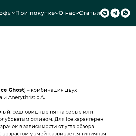
рфы
При покупке
О нас
Статьи
Ice Ghost
) – комбинация двух
и Anerythristic A.
елый, седловидные пятна серые или
голубоватым отливом. Для Ice характерен
зрачок в зависимости от угла обзора
С возрастом у змей развивается типичная