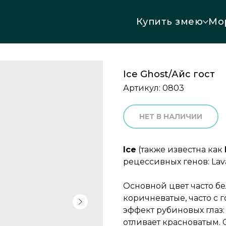
Купить змею
Мо
Ice Ghost/Айс гост
Артикул:
0803
НЕТ В НАЛИЧИИ
Ice
(также известна как
рецессивных генов: Lava 
Основной цвет часто б
коричневатые, часто с 
эффект рубиновых глаз: 
отливает красноватым. 