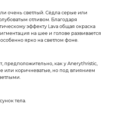
ли очень светлый. Сёдла серые или
голубоватым отливом. Благодаря
ическому эффекту Lava общая окраска
пигментация на шее и голове развивается
 особенно ярко на светлом фоне.
 предположительно, как у Anerythristic,
е или коричневатые, но под влиянием
светлыми.
сунок тела.