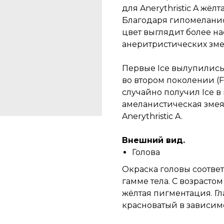
для Anerythristic A жёл
Благодаря гипомеланис
цвет выглядит более н
анеритристических зме
Первые Ice вылупились 
во втором поколении (F2
случайно получил Ice в
амеланистическая змея
Anerythristic A.
Внешний вид.
Голова
Окраска головы соответ
гамме тела. С возрастом
жёлтая пигментация. Гл
красноватый в зависим