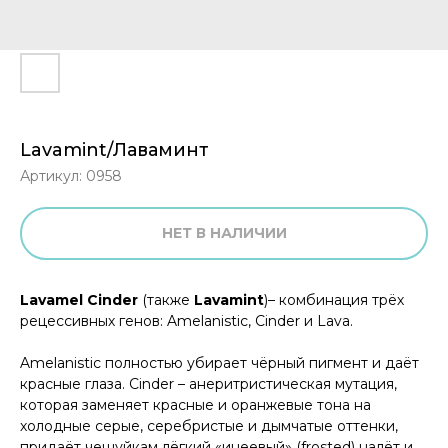
Lavamint/Лаваминт
Артикул:
0958
НЕТ В НАЛИЧИИ
Lavamel Cinder
(также
Lavamint
)– комбинация трёх
рецессивных генов: Amelanistic, Cinder и Lava.
Amelanistic полностью убирает чёрный пигмент и даёт
красные глаза. Cinder – анеритристическая мутация,
которая заменяет красные и оранжевые тона на
холодные серые, серебристые и дымчатые оттенки,
придаёт чешуйкам лёгкий «инеевый» (frosted) налёт и