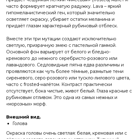
часто формирует крапчатую радужку. Lava – яркий
гипомеланистический ген, который значительно
осветляет окраску, убирает остатки меланина и
придаёт глазам характерный рубиновый отблеск.
Вместе эти три мутации создают исключительно
светлую, призрачную змею с пастельной гаммой.
Основной фон варьирует от белого и бледно-
кремового до нежного серебристо-розового или
лавандового. Седловидные пятна едва различимы и
проявляются как чуть более тёмные, размытые тени
сиреневого, серо-розового или тускло-лилового цвета,
часто с frosted-налётом. Контраст практически
отсутствует, бока чистые, живот белый. Глаза красные с
рубиновым отливом. Это одна из самых нежных и
«морозных» морф.
Внешний вид.
Голова
Окраска головы очень светлая: белая, кремовая или с