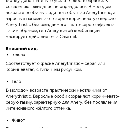
Motley дополнительно усилит яркость окраски. К
сожалению, ожидания не оправдались. В молодом
возрасте особи выглядят как обычная Anerythristic, а
взрослые напоминают скорее коричневатую версию
Anerythristic без ожидаемого жёлто-серого эффекта.
Таким образом, ген Anery в этой комбинации
маскирует действие гена Caramel.
Внешний вид.
Голова
Соответствует окраске Anerythristic – серая или
коричневатая, с типичным рисунком.
Тело
В молодом возрасте практически неотличима от
Anerythristic. Взрослые особи сохраняют коричневато-
серую гамму, характерную для Anery, без проявления
интенсивного жёлтого оттенка.
Живот