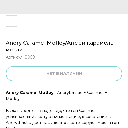
Anery Caramel Motley/Анери карамель
мотли
Артикул:
0059
НЕТ В НАЛИЧИИ
Anery Caramel Motley
- Anerythristic + Caramel +
Motley.
Была выведена в надежде, что ген Caramel,
усиливающий жёлтую пигментацию, в сочетании с
Anerythristic даст насыщенно жёлто-серую змею, а ген