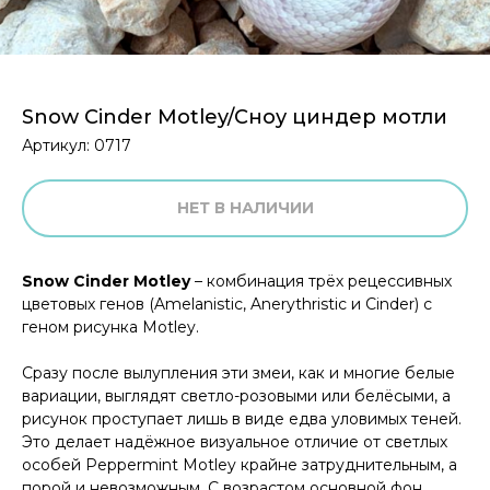
Snow Cinder Motley/Сноу циндер мотли
Артикул:
0717
НЕТ В НАЛИЧИИ
Snow Cinder Motley
– комбинация трёх рецессивных
цветовых генов (Amelanistic, Anerythristic и Cinder) с
геном рисунка Motley.
Сразу после вылупления эти змеи, как и многие белые
вариации, выглядят светло-розовыми или белёсыми, а
рисунок проступает лишь в виде едва уловимых теней.
Это делает надёжное визуальное отличие от светлых
особей Peppermint Motley крайне затруднительным, а
порой и невозможным. С возрастом основной фон