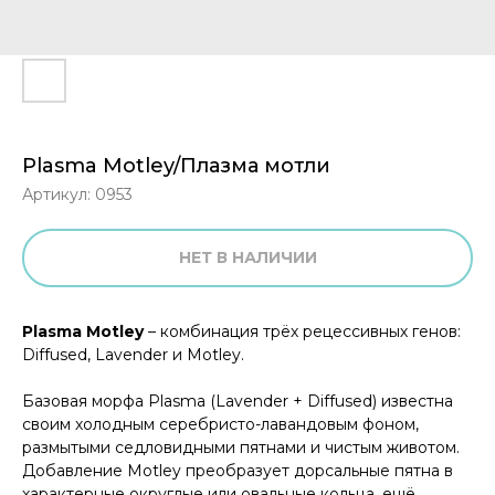
Plasma Motley/Плазма мотли
Артикул:
0953
НЕТ В НАЛИЧИИ
Plasma Motley
– комбинация трёх рецессивных генов:
Diffused, Lavender и Motley.
Базовая морфа Plasma (Lavender + Diffused) известна
своим холодным серебристо-лавандовым фоном,
размытыми седловидными пятнами и чистым животом.
Добавление Motley преобразует дорсальные пятна в
характерные округлые или овальные кольца, ещё