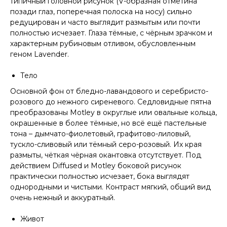
типичный головной рисунок (V-образная отметина
позади глаз, поперечная полоска на носу) сильно
редуцирован и часто выглядит размытым или почти
полностью исчезает. Глаза тёмные, с чёрным зрачком и
характерным рубиновым отливом, обусловленным
геном Lavender.
Тело
Основной фон от бледно-лавандового и серебристо-
розового до нежного сиреневого. Седловидные пятна
преобразованы Motley в округлые или овальные кольца,
окрашенные в более тёмные, но всё ещё пастельные
тона – дымчато-фиолетовый, графитово-лиловый,
тускло-сливовый или тёмный серо-розовый. Их края
размыты, чёткая чёрная окантовка отсутствует. Под
действием Diffused и Motley боковой рисунок
практически полностью исчезает, бока выглядят
однородными и чистыми. Контраст мягкий, общий вид
очень нежный и аккуратный.
Живот