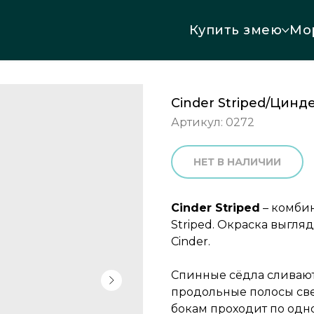
Купить змею
Мо
Cinder Striped/Цинд
Артикул:
0272
НЕТ В НАЛИЧИИ
Cinder Striped
– комбин
Striped. Окраска выгля
Cinder.
Спинные сёдла сливают
продольные полосы све
бокам проходит по одно