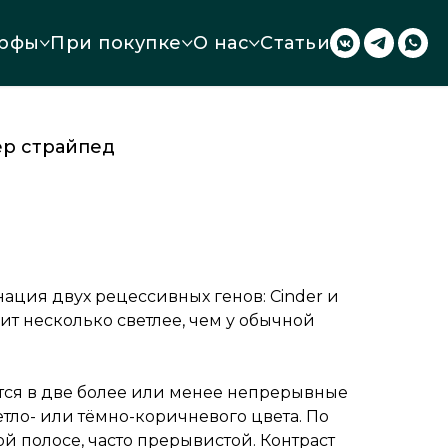
рфы
При покупке
О нас
Статьи
ер страйпед
ация двух рецессивных генов: Cinder и
дит несколько светлее, чем у обычной
ся в две более или менее непрерывные
тло- или тёмно-коричневого цвета. По
й полосе, часто прерывистой. Контраст