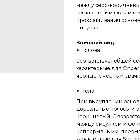
между серо-коричневы
светло-серым фоном с 
прокрашивания основного
рисунка.
Внешний вид.
Голова
Соответствует общей се
характерные для Cinder
чёрные, с чёрным зрачк
Тело
При вылуплении основн
дорсальные полосы и б
коричневый. С возраст
между рисунком и фоно
непрерывными, прерыв
характерные для Striped