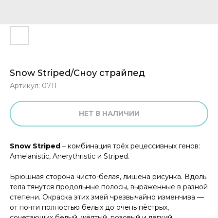
Snow Striped/Сноу страйпед
Артикул:
0711
НЕТ В НАЛИЧИИ
Snow Striped
– комбинация трёх рецессивных генов:
Amelanistic, Anerythristic и Striped.
Брюшная сторона чисто-белая, лишена рисунка. Вдоль
тела тянутся продольные полосы, выраженные в разной
степени. Окраска этих змей чрезвычайно изменчива —
от почти полностью белых до очень пёстрых,
сочетающих белый, жёлтый, розовый и лёгкий