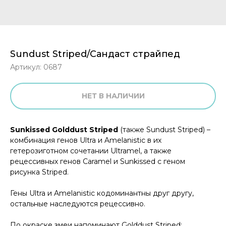
Sundust Striped/Сандаст страйпед
Артикул:
0687
НЕТ В НАЛИЧИИ
Sunkissed Golddust Striped
(также Sundust Striped) –
комбинация генов Ultra и Amelanistic в их
гетерозиготном сочетании Ultramel, а также
рецессивных генов Caramel и Sunkissed с геном
рисунка Striped.
Гены Ultra и Amelanistic кодоминантны друг другу,
остальные наследуются рецессивно.
По окраске змеи напоминают Golddust Striped: