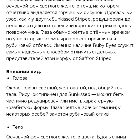
основной фон светлого жёлтого тона, на котором
отчётливо выделяется горчичный рисунок. Дорсальный
узор, как и у других Sunkissed Striped, редуцирован до
цепочки отдельных точек или коротких штрихов вдоль
позвоночника. Глаза обычно жёлтые с тёмным зрачком,
но у некоторых экземпляров может проявляться
рубиновый отблеск. Именно наличие Ruby Eyes служит
самым надёжным способом отличить отдельных
представителей этой морфы от Saffron Striped.
Внешний вид.
Голова
Окрас головы светлый, желтоватый, под общий тон
тела. Рисунок типичен для Sunkissed — может быть
частично редуцирован или иметь характерную
«разбитую» форму. Глаза жёлтые, зрачок тёмный; у
некоторых особей заметен рубиновый отлив.
Тело
Основной фон светлого жёлтого цвета. Вдоль спины