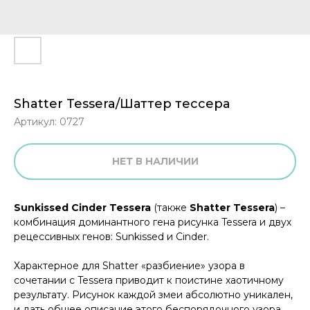
Shatter Tessera/Шаттер тессера
Артикул:
0727
НЕТ В НАЛИЧИИ
Sunkissed Cinder Tessera
(также
Shatter Tessera
) –
комбинация доминантного гена рисунка Tessera и двух
рецессивных генов: Sunkissed и Cinder.
Характерное для Shatter «разбиение» узора в
сочетании с Tessera приводит к поистине хаотичному
результату. Рисунок каждой змеи абсолютно уникален,
и дать общее описание этого беспорядочного узора