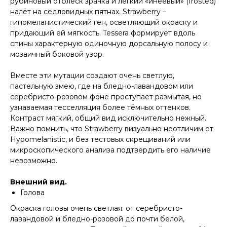
рубиновый отблеск зрачка и лёгкий «инеевый» (frosted)
налёт на седловидных пятнах. Strawberry –
гипомеланистический ген, осветляющий окраску и
придающий ей мягкость. Tessera формирует вдоль
спины характерную одиночную дорсальную полосу и
мозаичный боковой узор.
Вместе эти мутации создают очень светлую,
пастельную змею, где на бледно-лавандовом или
серебристо-розовом фоне проступает размытая, но
узнаваемая тесселляция более тёмных оттенков.
Контраст мягкий, общий вид исключительно нежный.
Важно помнить, что Strawberry визуально неотличим от
Hypomelanistic, и без тестовых скрещиваний или
микроскопического анализа подтвердить его наличие
невозможно.
Внешний вид.
Голова
Окраска головы очень светлая: от серебристо-
лавандовой и бледно-розовой до почти белой,