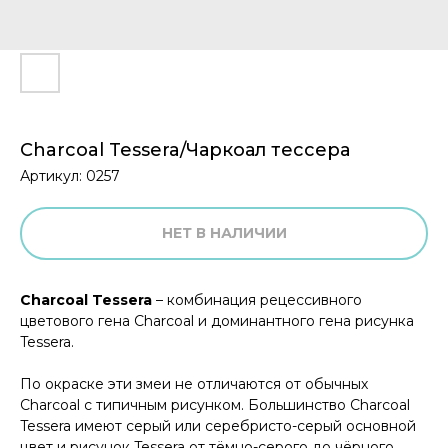
Charcoal Tessera/Чаркоал тессера
Артикул:
0257
НЕТ В НАЛИЧИИ
Charcoal Tessera
– комбинация рецессивного
цветового гена Charcoal и доминантного гена рисунка
Tessera.
По окраске эти змеи не отличаются от обычных
Charcoal с типичным рисунком. Большинство Charcoal
Tessera имеют серый или серебристо-серый основной
цвет и рисунок Tessera от тёмно-серого до чёрного.