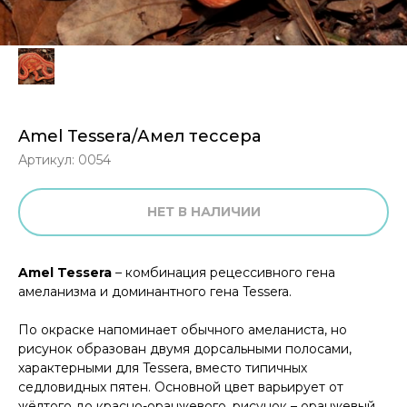
Amel Tessera/Амел тессера
Артикул:
0054
НЕТ В НАЛИЧИИ
Amel Tessera
– комбинация рецессивного гена
амеланизма и доминантного гена Tessera.
По окраске напоминает обычного амеланиста, но
рисунок образован двумя дорсальными полосами,
характерными для Tessera, вместо типичных
седловидных пятен. Основной цвет варьирует от
жёлтого до красно-оранжевого, рисунок – оранжевый