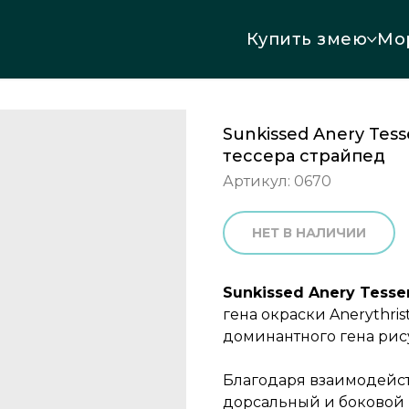
Купить змею
Мо
Sunkissed Anery Tes
тессера страйпед
Артикул:
0670
НЕТ В НАЛИЧИИ
Sunkissed Anery Tesser
гена окраски Anerythris
доминантного гена рису
Благодаря взаимодейст
дорсальный и боковой