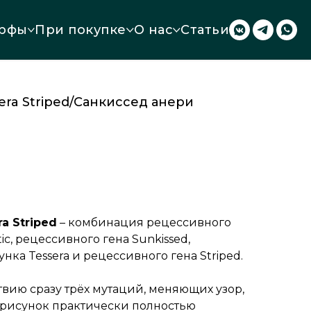
рфы
При покупке
О нас
Статьи
sera Striped/Санкиссед анери
a Striped
– комбинация рецессивного
tic, рецессивного гена Sunkissed,
нка Tessera и рецессивного гена Striped.
вию сразу трёх мутаций, меняющих узор,
 рисунок практически полностью