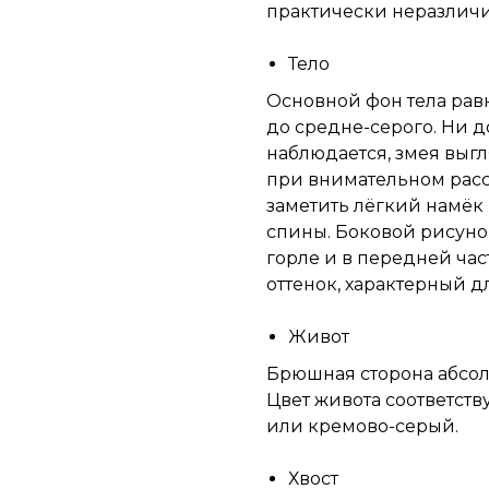
практически неразличим
Тело
Основной фон тела рав
до средне-серого. Ни д
наблюдается, змея выгл
при внимательном рас
заметить лёгкий намёк
спины. Боковой рисунок
горле и в передней ча
оттенок, характерный дл
Живот
Брюшная сторона абсолю
Цвет живота соответств
или кремово-серый.
Хвост