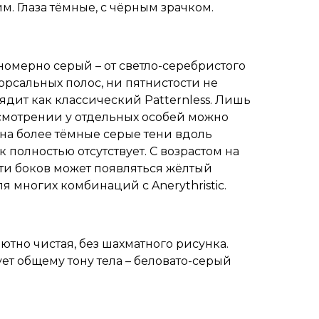
. Глаза тёмные, с чёрным зрачком.
номерно серый – от светло-серебристого
орсальных полос, ни пятнистости не
ядит как классический Patternless. Лишь
смотрении у отдельных особей можно
 на более тёмные серые тени вдоль
 полностью отсутствует. С возрастом на
сти боков может появляться жёлтый
я многих комбинаций с Anerythristic.
тно чистая, без шахматного рисунка.
ует общему тону тела – беловато-серый