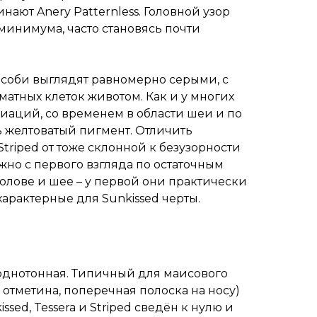
нают Anery Patternless. Головной узор
минимума, часто становясь почти
особи выглядят равномерно серыми, с
атных клеток животом. Как и у многих
иаций, со временем в области шеи и по
ь желтоватый пигмент. Отличить
 Striped от тоже склонной к безузорности
ожно с первого взгляда по остаточным
олове и шее – у первой они практически
 характерные для Sunkissed черты.
 однотонная. Типичный для маисового
я отметина, поперечная полоска на носу)
sed, Tessera и Striped сведён к нулю и