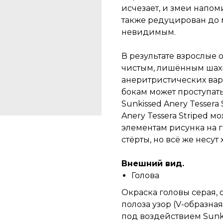
исчезает, и змеи напоми
также редуцирован до 
невидимым.
В результате взрослые 
чистым, лишённым шахм
анеритристических вар
бокам может проступат
Sunkissed Anery Tessera
Anery Tessera Striped м
элементам рисунка на г
стёрты, но всё же несут
Внешний вид.
Голова
Окраска головы серая,
полоза узор (V-образна
под воздействием Sunkis