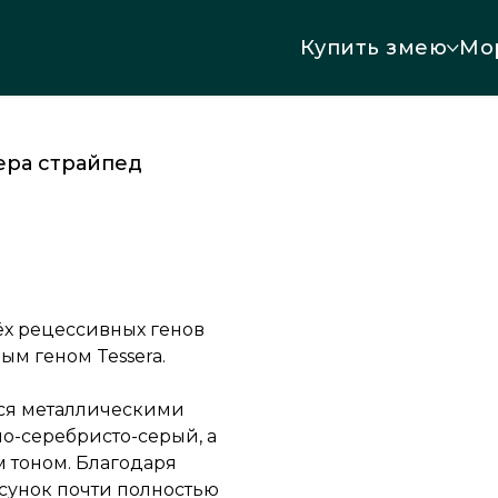
Купить змею
Мо
сера страйпед
ёх рецессивных генов
ным геном Tessera.
ся металлическими
ло-серебристо-серый, а
 тоном. Благодаря
исунок почти полностью