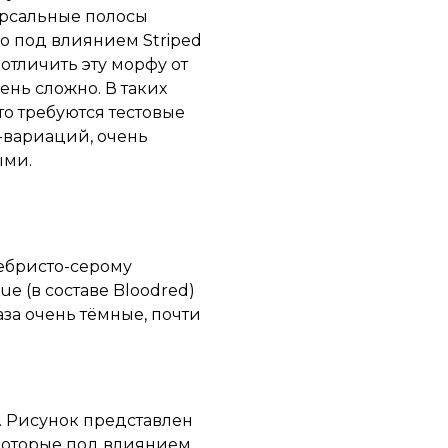
дорсальные полосы
о под влиянием Striped
отличить эту морфу от
ень сложно. В таких
то требуются тестовые
al-вариаций, очень
ыми.
ребристо-серому
e (в составе Bloodred)
аза очень тёмные, почти
. Рисунок представлен
 которые под влиянием