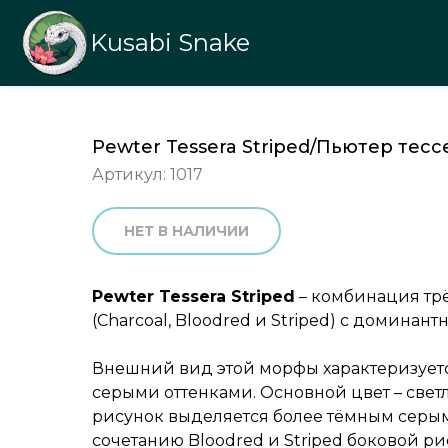
Kusabi Snake
Pewter Tessera Striped/Пьютер тес
Артикул:
1017
НЕТ В НАЛИЧИИ
Pewter Tessera Striped
– комбинация тр
(Charcoal, Bloodred и Striped) с доминант
Внешний вид этой морфы характеризует
серыми оттенками. Основной цвет – свет
рисунок выделяется более тёмным серым
сочетанию Bloodred и Striped боковой р