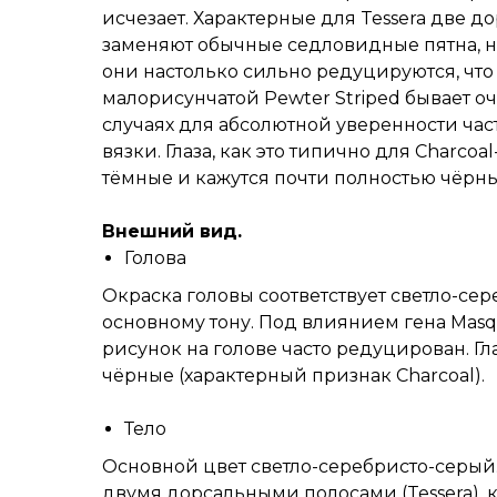
исчезает. Характерные для Tessera две 
заменяют обычные седловидные пятна, н
они настолько сильно редуцируются, что 
малорисунчатой Pewter Striped бывает оч
случаях для абсолютной уверенности час
вязки. Глаза, как это типично для Charco
тёмные и кажутся почти полностью чёрн
Внешний вид.
Голова
Окраска головы соответствует светло-се
основному тону. Под влиянием гена Masqu
рисунок на голове часто редуцирован. Гл
чёрные (характерный признак Charcoal).
Тело
Основной цвет светло-серебристо-серый
двумя дорсальными полосами (Tessera),