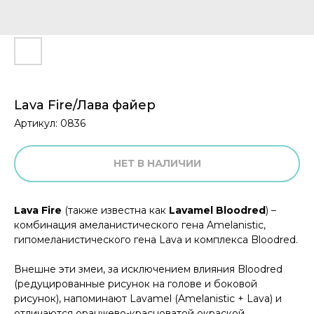
Lava Fire/Лава файер
Артикул:
0836
НЕТ В НАЛИЧИИ
Lava Fire
(также известна как
Lavamel Bloodred
) –
комбинация амеланистического гена Amelanistic,
гипомеланистического гена Lava и комплекса Bloodred.
Внешне эти змеи, за исключением влияния Bloodred
(редуцированные рисунок на голове и боковой
рисунок), напоминают Lavamel (Amelanistic + Lava) и
отличаются оранжево-красноватой окраской.