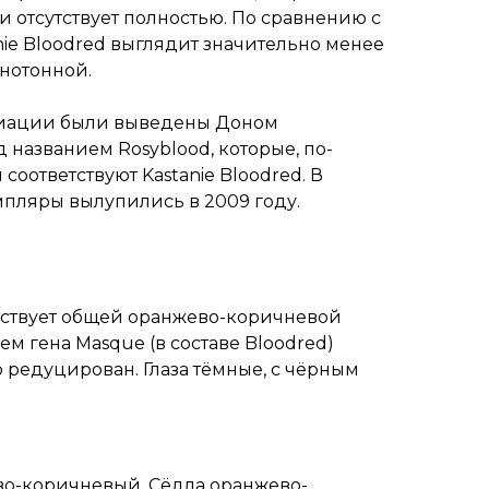
 отсутствует полностью. По сравнению с
anie Bloodred выглядит значительно менее
днотонной.
риации были выведены Доном
названием Rosyblood, которые, по-
соответствуют Kastanie Bloodred. В
пляры вылупились в 2009 году.
тствует общей оранжево-коричневой
ем гена Masque (в составе Bloodred)
о редуцирован. Глаза тёмные, с чёрным
во-коричневый. Сёдла оранжево-