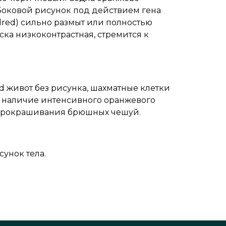
 Боковой рисунок под действием гена
oodred) сильно размыт или полностью
аска низкоконтрастная, стремится к
d живот без рисунка, шахматные клетки
но наличие интенсивного оранжевого
 прокрашивания брюшных чешуй.
сунок тела.