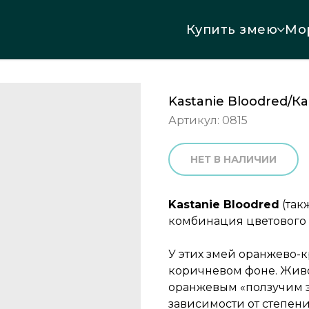
Купить змею
Мо
Kastanie Bloodred/К
Артикул:
0815
НЕТ В НАЛИЧИИ
Kastanie Bloodred
(так
комбинация цветового г
У этих змей оранжево-
коричневом фоне. Живо
оранжевым «ползучим э
зависимости от степени