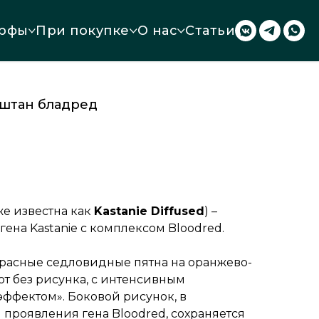
рфы
При покупке
О нас
Статьи
аштан бладред
же известна как
Kastanie Diffused
) –
ена Kastanie с комплексом Bloodred.
красные седловидные пятна на оранжево-
т без рисунка, с интенсивным
ффектом». Боковой рисунок, в
 проявления гена Bloodred, сохраняется