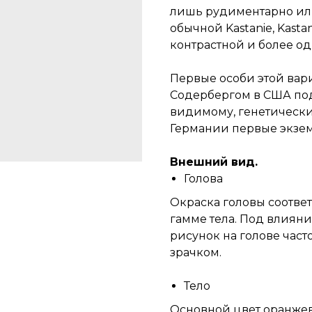
лишь рудиментарно или
обычной Kastanie, Kast
контрастной и более о
Первые особи этой ва
Содербергом в США под 
видимому, генетически 
Германии первые экзем
Внешний вид.
Голова
Окраска головы соотве
гамме тела. Под влияни
рисунок на голове част
зрачком.
Тело
Основной цвет оранже