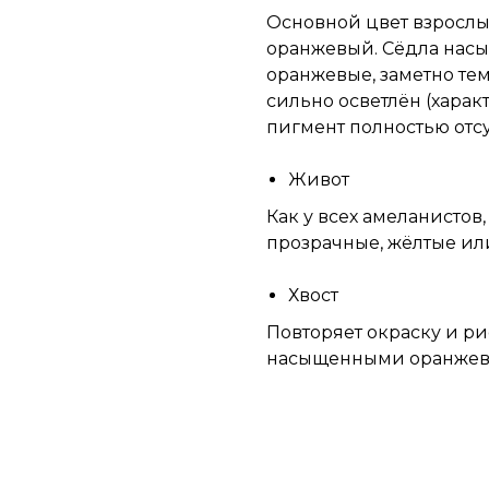
Основной цвет взрослы
оранжевый. Сёдла нас
оранжевые, заметно те
сильно осветлён (харак
пигмент полностью отсу
Живот
Как у всех амеланистов
прозрачные, жёлтые ил
Хвост
Повторяет окраску и ри
насыщенными оранжев