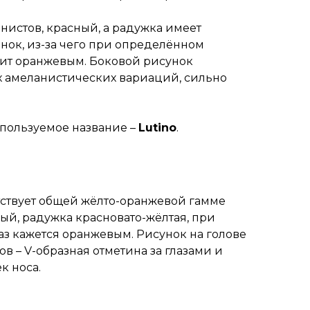
анистов, красный, а радужка имеет
нок, из-за чего при определённом
ит оранжевым. Боковой рисунок
ех амеланистических вариаций, сильно
спользуемое название –
Lutino
.
тствует общей жёлто-оранжевой гамме
сный, радужка красновато-жёлтая, при
з кажется оранжевым. Рисунок на голове
в – V-образная отметина за глазами и
к носа.