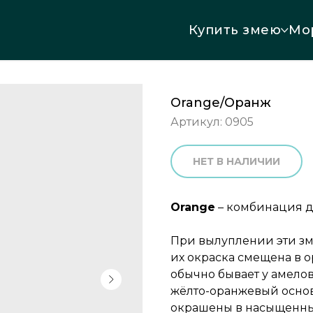
Купить змею
Мо
Orange/Оранж
Артикул:
0905
НЕТ В НАЛИЧИИ
Orange
– комбинация дв
При вылуплении эти зм
их окраска смещена в о
обычно бывает у амело
жёлто-оранжевый основ
окрашены в насыщенн