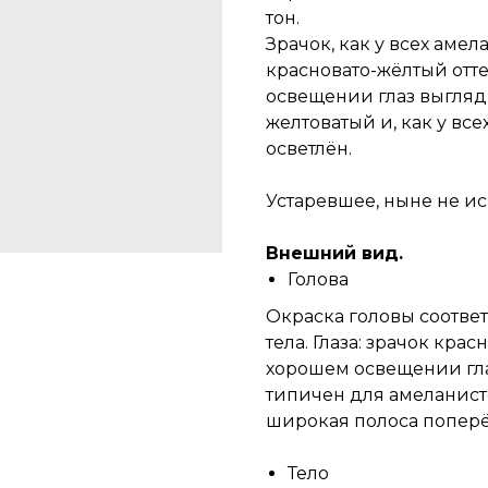
тон.
Зрачок, как у всех амел
красновато-жёлтый отте
освещении глаз выгляд
желтоватый и, как у вс
осветлён.
Устаревшее, ныне не и
Внешний вид.
Голова
Окраска головы соотве
тела. Глаза: зрачок кра
хорошем освещении гла
типичен для амеланисто
широкая полоса поперё
Тело