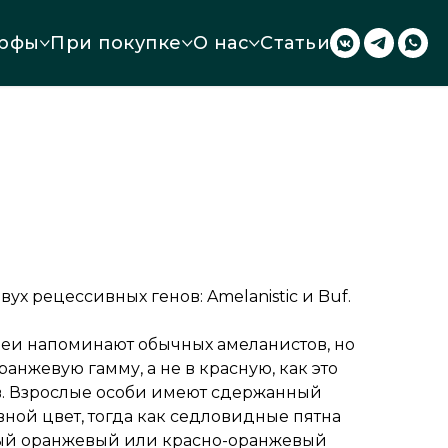
рфы
При покупке
О нас
Статьи
ух рецессивных генов: Amelanistic и Buf.
еи напоминают обычных амеланистов, но
ранжевую гамму, а не в красную, как это
в. Взрослые особи имеют сдержанный
ной цвет, тогда как седловидные пятна
ый оранжевый или красно-оранжевый