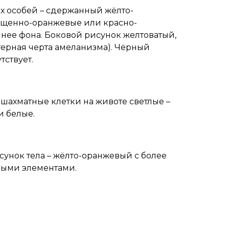
х особей – сдержанный жёлто-
ыщенно-оранжевые или красно-
мнее фона. Боковой рисунок желтоватый,
терная черта амеланизма). Чёрный
тствует.
, шахматные клетки на животе светлые –
и белые.
сунок тела – жёлто-оранжевый с более
ыми элементами.