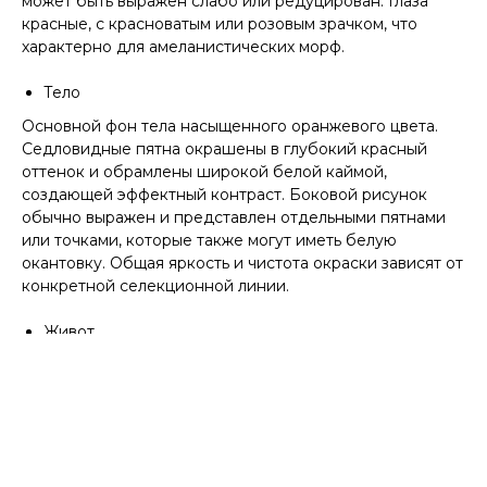
может быть выражен слабо или редуцирован. Глаза
красные, с красноватым или розовым зрачком, что
характерно для амеланистических морф.
Тело
Основной фон тела насыщенного оранжевого цвета.
Седловидные пятна окрашены в глубокий красный
оттенок и обрамлены широкой белой каймой,
создающей эффектный контраст. Боковой рисунок
обычно выражен и представлен отдельными пятнами
или точками, которые также могут иметь белую
окантовку. Общая яркость и чистота окраски зависят от
конкретной селекционной линии.
Живот
Брюшная сторона светлая, белая или кремовая.
Шахматный рисунок отсутствует, что типично для
амеланистических морф. Живот выглядит чистым, без
выраженных отметин.
Хвост