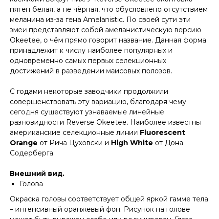
пятен белая, а не чёрная, что обусловлено отсутствием
меланина из-за гена Amelanistic. По своей сути эти
змеи представляют собой амеланистическую версию
Okeetee, о чём прямо говорит название. Данная форма
принадлежит к числу наиболее популярных и
одновременно самых первых селекционных
достижений в разведении маисовых полозов.
С годами некоторые заводчики продолжили
совершенствовать эту вариацию, благодаря чему
сегодня существуют узнаваемые линейные
разновидности Reverse Okeetee. Наиболее известны
американские селекционные линии
Fluorescent
Orange
от Рича Цуховски и
High White
от Дона
Содерберга.
Внешний вид.
Голова
Окраска головы соответствует общей яркой гамме тела
– интенсивный оранжевый фон. Рисунок на голове