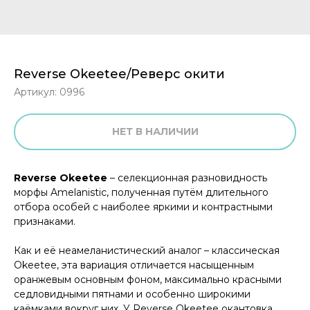
Reverse Okeetee/Реверс окити
Артикул:
0996
НЕТ В НАЛИЧИИ
Reverse Okeetee
– селекционная разновидность
морфы Amelanistic, полученная путём длительного
отбора особей с наиболее яркими и контрастными
признаками.
Как и её неамеланистический аналог – классическая
Okeetee, эта вариация отличается насыщенным
оранжевым основным фоном, максимально красными
седловидными пятнами и особенно широкими
каёмками вокруг них. У Reverse Okeetee окантовка